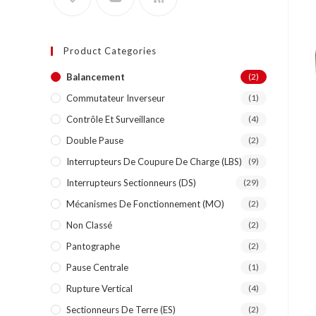
Product Categories
Balancement
(2)
Commutateur Inverseur
(1)
Contrôle Et Surveillance
(4)
Double Pause
(2)
Interrupteurs De Coupure De Charge (LBS)
(9)
Interrupteurs Sectionneurs (DS)
(29)
Mécanismes De Fonctionnement (MO)
(2)
Non Classé
(2)
Pantographe
(2)
Pause Centrale
(1)
Rupture Vertical
(4)
Sectionneurs De Terre (ES)
(2)