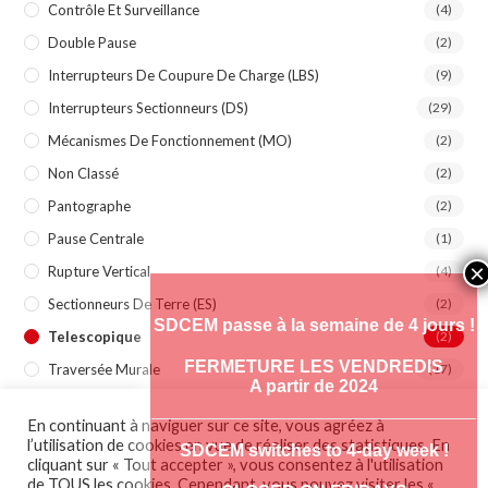
Contrôle Et Surveillance
(4)
Double Pause
(2)
Interrupteurs De Coupure De Charge (LBS)
(9)
Interrupteurs Sectionneurs (DS)
(29)
Mécanismes De Fonctionnement (MO)
(2)
Non Classé
(2)
Pantographe
(2)
Pause Centrale
(1)
Rupture Vertical
(4)
Sectionneurs De Terre (ES)
(2)
SDCEM passe à la semaine de 4 jours !
Telescopique
(2)
FERMETURE LES VENDREDIS
Traversée Murale
(17)
A partir de 2024
En continuant à naviguer sur ce site, vous agréez à
l’utilisation de cookies en vue de réaliser des statistiques. En
SDCEM switches to 4-day week !
cliquant sur « Tout accepter », vous consentez à l'utilisation
de TOUS les cookies. Cependant, vous pouvez visiter les «