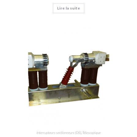
Lire la suite
Interrupteurs sectionneurs (DS)
,
Telescopique